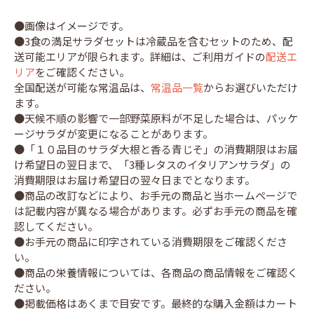
●画像はイメージです。
●3食の満足サラダセットは冷蔵品を含むセットのため、配
送可能エリアが限られます。詳細は、ご利用ガイドの
配送エ
リア
をご確認ください。
全国配送が可能な常温品は、
常温品一覧
からお選びいただけ
ます。
●天候不順の影響で一部野菜原料が不足した場合は、パッケ
ージサラダが変更になることがあります。
●「１０品目のサラダ大根と香る青じそ」の消費期限はお届
け希望日の翌日まで、「3種レタスのイタリアンサラダ」の
消費期限はお届け希望日の翌々日までとなります。
●商品の改訂などにより、お手元の商品と当ホームページで
は記載内容が異なる場合があります。必ずお手元の商品を確
認してください。
●お手元の商品に印字されている消費期限をご確認くださ
い。
●商品の栄養情報については、各商品の商品情報をご確認く
ださい。
●掲載価格はあくまで目安です。最終的な購入金額はカート