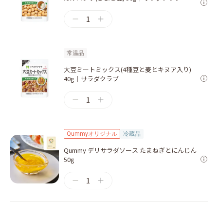
1
常温品
大豆ミートミックス(4種豆と麦とキヌア入り)
40g｜サラダクラブ
1
Qummyオリジナル
冷蔵品
Qummy デリサラダソース たまねぎとにんじん
50g
1