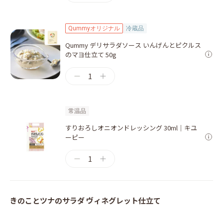
Qummyオリジナル
冷蔵品
Qummy デリサラダソース いんげんとピクルス
のマヨ仕立て 50g
1
常温品
すりおろしオニオンドレッシング 30ml｜キユ
ーピー
1
きのことツナのサラダ ヴィネグレット仕立て