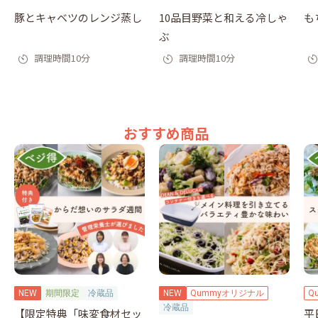
豚とキャベツのレンジ蒸し
10品目野菜と和える冷しゃ
も
ぶ
調理時間10分
調理時間10分
おすすめ商品
NEW
期間限定
冷蔵品
NEW
Qummyオリジナル
Q
冷蔵品
【限定特典「味変食材セッ
平