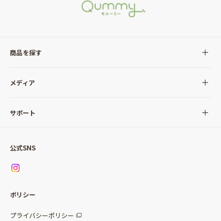
商品を探す
全ての商品
メディア
サラダ
Qummy(キユーミー)について
サポート
Qummy便り
Qummyの食卓提案
ご利用ガイド
すべてのサラダ
公式SNS
ニュース
お問い合わせ
サラダセット
調味料
レシピ
パッケージサラダ
ポリシー
トッピング
すべての調味料
惣菜サラダ
プライバシーポリシー