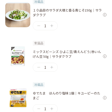
冷蔵品
１０品目のサラダ大根と香る青じそ150g｜サラ
ダクラブ
1
常温品
ミックスビーンズ ひよこ豆/青えんどう/赤いん
げん豆 50g｜サラダクラブ
1
冷蔵品
ゆでたま ほんのり塩味 1個｜キユーピーのた
まご
1