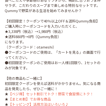
食べごたえや季節感のあるサラダから、晩酌に合うおつまみ
サラダ、こだわりのスープまで楽しめる特別なセットです。
Qummyで野菜がある生活を始めてみませんか？
【初回限定！クーポンで40％以上OFF＆送料Qummy負担】
ご購入時にクーポンコードを入力いただくと、
★3,338円（税込）→1,980円（税込）
★送料880円→0円（Qummy負担）
になります。
（クーポンコード：otameshi）
●クーポンコードのご使用は、「カートを見る」の画面で行
ってください。
●初回限定クーポンのご使用はお一人様1回限り、1セットの
みが対象です。
【他の商品もご一緒に】
初回限定クーポンを使えば送料がかかりません。気になる商
品を発見したら、ぜひご一緒に！
★
【ベジ得】セット割引でトク！野菜で食習慣にトク！
★
【まとめ割】でお得な商品
★
【トッピング】活用方法はいろいろ♪