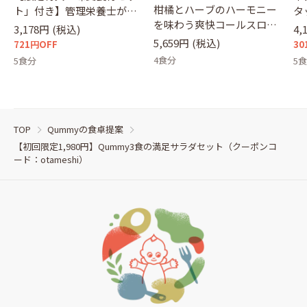
柑橘とハーブのハーモニー
ト」付き】管理栄養士が選
タ
を味わう爽快コールスロー
ぶサラダ
セ
3,178円
(税込)
4,
&ブロッコリースロー
5,659円
(税込)
721円OFF
30
4食分
5食分
5
TOP
Qummyの食卓提案
【初回限定1,980円】Qummy3食の満足サラダセット（クーポンコ
ード：otameshi）