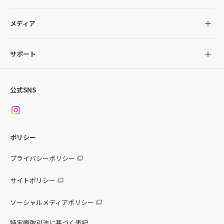
全ての商品
メディア
サラダ
Qummy(キユーミー)について
サポート
Qummy便り
Qummyの食卓提案
ご利用ガイド
すべてのサラダ
公式SNS
ニュース
お問い合わせ
サラダセット
調味料
レシピ
パッケージサラダ
ポリシー
トッピング
すべての調味料
惣菜サラダ
プライバシーポリシー
スープ
マヨネーズ・ドレッシング
サイトポリシー
パスタソース
その他
ソーシャルメディアポリシー
サステナブルフード
特定商取引法に基づく表記