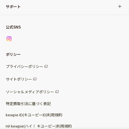
サラダ
Qummy(キユーミー)について
サポート
Qummy便り
Qummyの食卓提案
ご利用ガイド
すべてのサラダ
公式SNS
ニュース
お問い合わせ
サラダセット
調味料
レシピ
パッケージサラダ
ポリシー
トッピング
すべての調味料
惣菜サラダ
プライバシーポリシー
スープ
マヨネーズ・ドレッシング
サイトポリシー
パスタソース
その他
ソーシャルメディアポリシー
サステナブルフード
特定商取引法に基づく表記
ベビー・幼児食
kewpie ID(キユーピーID)利用規約
Hi! kewpie(ハイ！ キユーピー)利用規約
その他（カレーなど）