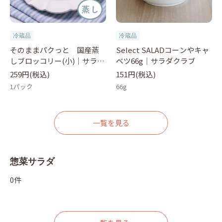
冷蔵品
冷蔵品
そのままパクっと 国産蒸
Select SALADコーンやキャ
しブロッコリー(小)｜サラダ
ベツ66g｜サラダクラブ
クラブ
259円(税込)
151円(税込)
1パック
66g
一覧を見る
惣菜サラダ
0件