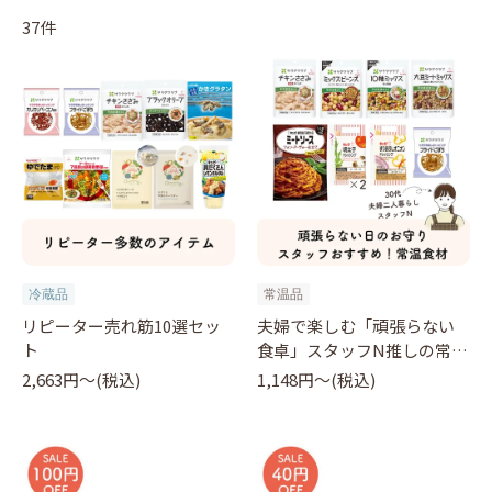
37件
冷蔵品
常温品
リピーター売れ筋10選セッ
夫婦で楽しむ「頑張らない
ト
食卓」スタッフN推しの常温
食材
2,663円〜(税込)
1,148円〜(税込)