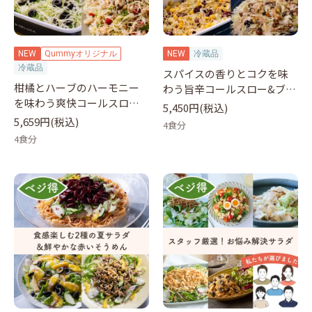
NEW
Qummyオリジナル
NEW
冷蔵品
冷蔵品
スパイスの香りとコクを味
柑橘とハーブのハーモニー
わう旨辛コールスロー&ブロ
を味わう爽快コールスロー&
ッコリースロー
5,450円(税込)
ブロッコリースロー
5,659円(税込)
4食分
4食分