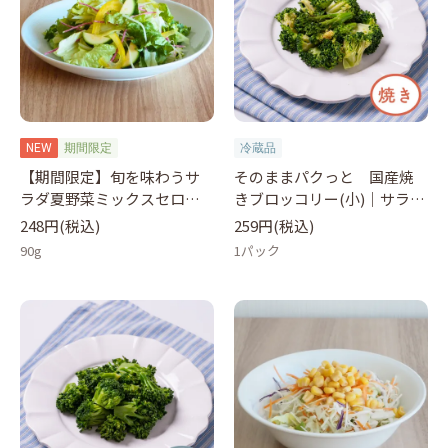
NEW
期間限定
冷蔵品
【期間限定】旬を味わうサ
そのままパクっと 国産焼
ラダ夏野菜ミックスセロリ
きブロッコリー(小)｜サラダ
やズッキーニ90g｜サラダク
クラブ
248円(税込)
259円(税込)
ラブ
90g
1パック