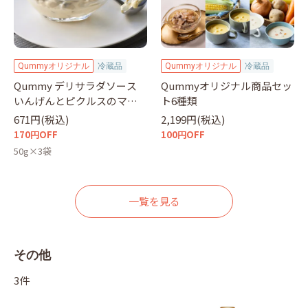
Qummyオリジナル
冷蔵品
Qummyオリジナル
冷蔵品
Qummy デリサラダソース
Qummyオリジナル商品セッ
いんげんとピクルスのマヨ
ト6種類
仕立て 50g×3袋
671円(税込)
2,199円(税込)
170円OFF
100円OFF
50g×3袋
一覧を見る
その他
3件