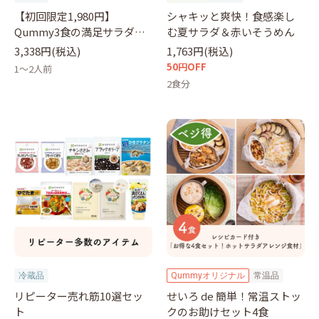
【初回限定1,980円】
シャキッと爽快！食感楽し
Qummy3食の満足サラダセ
む夏サラダ＆赤いそうめん
ット（クーポンコード：
3,338円(税込)
1,763円(税込)
otameshi）
50円OFF
1～2人前
2食分
冷蔵品
Qummyオリジナル
常温品
リピーター売れ筋10選セッ
せいろ de 簡単！常温ストッ
ト
クのお助けセット4食