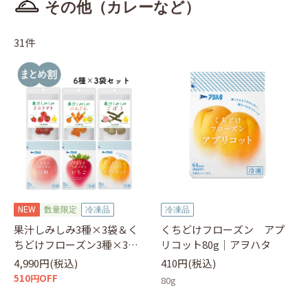
その他（カレーなど）
31件
NEW
数量限定
冷凍品
冷凍品
果汁しみしみ3種×3袋＆く
くちどけフローズン アプ
ちどけフローズン3種×3袋
リコット80g｜アヲハタ
フローズンアソートセット
4,990円(税込)
410円(税込)
510円OFF
80g