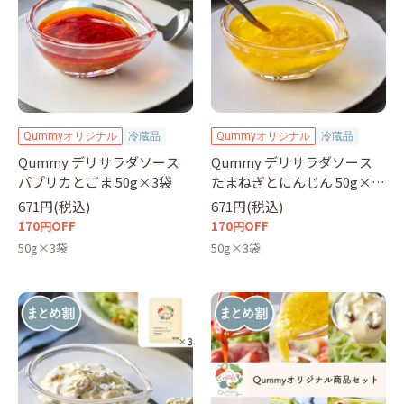
Qummyオリジナル
冷蔵品
Qummyオリジナル
冷蔵品
Qummy デリサラダソース
Qummy デリサラダソース
パプリカとごま 50g×3袋
たまねぎとにんじん 50g×3
袋
671円(税込)
671円(税込)
170円OFF
170円OFF
50g×3袋
50g×3袋