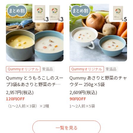
Qummyオリジナル
常温品
Qummyオリジナル
常温品
Qummy とうもろこしのスー
Qummy あさりと野菜のチャ
プ3袋&あさりと野菜のチャ
ウダー 250g×5袋
ウダー3袋セット
2,957円(税込)
2,609円(税込)
120円OFF
90円OFF
（1～2人前×3袋）×2種
1～2人前×5袋
一覧を見る