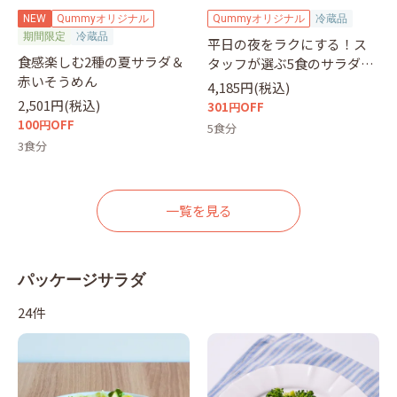
NEW
Qummyオリジナル
Qummyオリジナル
冷蔵品
期間限定
冷蔵品
平日の夜をラクにする！ス
食感楽しむ2種の夏サラダ＆
タッフが選ぶ5食のサラダセ
赤いそうめん
ット
4,185円(税込)
2,501円(税込)
301円OFF
100円OFF
5食分
3食分
一覧を見る
パッケージサラダ
24件