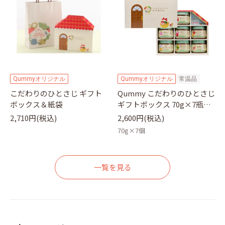
Qummyオリジナル
Qummyオリジナル
常温品
こだわりのひとさじ ギフト
Qummy こだわりのひとさじ
ボックス＆紙袋
ギフトボックス 70g×7瓶｜
キユーピー
2,710円(税込)
2,600円(税込)
70g×7個
一覧を見る