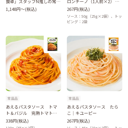
食卓」スタッフN推しの常温
ロンチーノ（1人前×2） ｜
食材
キユーピー
1,148円〜(税込)
267円(税込)
ソース：50g（25g×2袋）、トッ
ピング：2袋
常温品
常温品
あえるパスタソース トマ
あえるパスタソース たら
ト＆バジル 完熟トマト仕
こ｜キユーピー
立て130g｜キユーピー
338円(税込)
267円(税込)
130g（65g×2袋）
ソース：46g（23g×2袋）、トッ