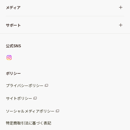
全ての商品
メディア
サラダ
Qummy(キユーミー)について
サポート
Qummy便り
Qummyの食卓提案
ご利用ガイド
すべてのサラダ
公式SNS
ニュース
お問い合わせ
サラダセット
調味料
レシピ
パッケージサラダ
ポリシー
トッピング
すべての調味料
惣菜サラダ
プライバシーポリシー
スープ
マヨネーズ・ドレッシング
サイトポリシー
パスタソース
その他
ソーシャルメディアポリシー
サステナブルフード
特定商取引法に基づく表記