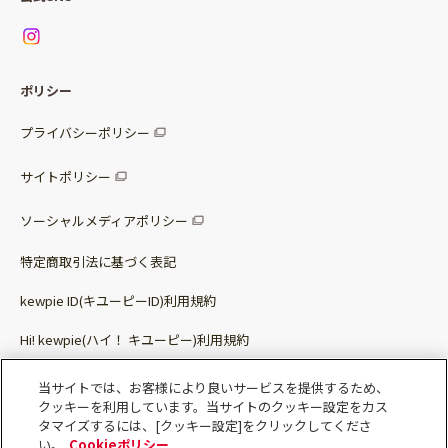
ニュース
お問い合わせ
サラダセット
調味料
レシピ
パッケージサラダ
ポリシー
トッピング
すべての調味料
惣菜サラダ
プライバシーポリシー
スープ
マヨネーズ・ドレッシング
サイトポリシー
パスタソース
その他
ソーシャルメディアポリシー
サステナブルフード
特定商取引法に基づく表記
ベビー・幼児食
kewpie ID(キユーピーID)利用規約
Hi! kewpie(ハイ！ キユーピー)利用規約
その他（カレーなど）
Qummy(キユーミー)利用規約​
当サイトでは、お客様により良いサービスを提供するため、
クッキーを利用しています。当サイトのクッキー設定をカス
タマイズするには、[クッキー設定]をクリックしてくださ
い。
Cookieポリシー