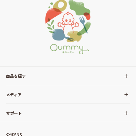
商品を探す
全ての商品
メディア
サラダ
Qummy(キユーミー)について
サポート
Qummy便り
Qummyの食卓提案
ご利用ガイド
すべてのサラダ
公式SNS