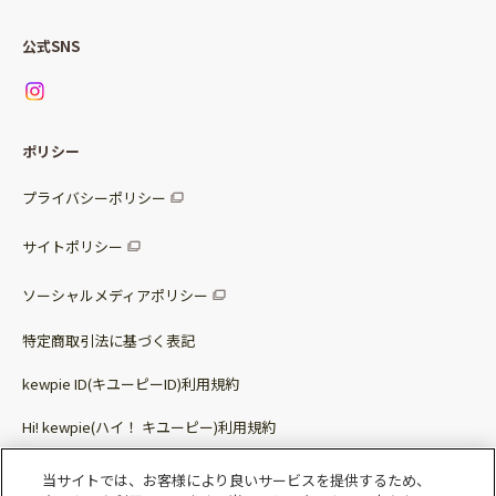
Qummy便り
Qummyの食卓提案
ご利用ガイド
すべてのサラダ
公式SNS
ニュース
お問い合わせ
サラダセット
調味料
レシピ
パッケージサラダ
ポリシー
トッピング
すべての調味料
惣菜サラダ
プライバシーポリシー
スープ
マヨネーズ・ドレッシング
サイトポリシー
パスタソース
その他
ソーシャルメディアポリシー
サステナブルフード
特定商取引法に基づく表記
ベビー・幼児食
kewpie ID(キユーピーID)利用規約
Hi! kewpie(ハイ！ キユーピー)利用規約
その他（カレーなど）
Qummy(キユーミー)利用規約​
当サイトでは、お客様により良いサービスを提供するため、