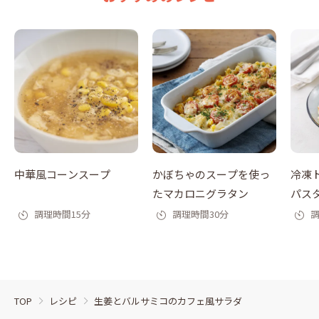
中華風コーンスープ
かぼちゃのスープを使っ
冷凍
たマカロニグラタン
パス
調理時間15分
調理時間30分
調
TOP
レシピ
生姜とバルサミコのカフェ風サラダ