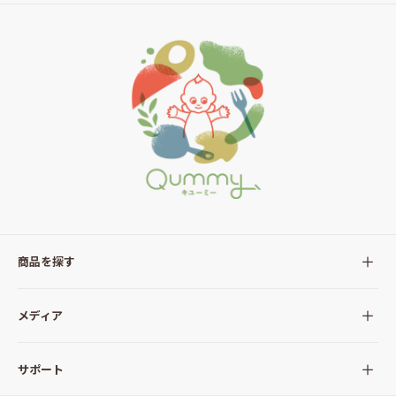
商品を探す
全ての商品
メディア
サラダ
Qummy(キユーミー)について
サポート