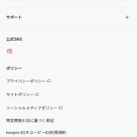
サラダ
Qummy(キユーミー)について
サポート
Qummy便り
Qummyの食卓提案
ご利用ガイド
すべてのサラダ
公式SNS
ニュース
お問い合わせ
サラダセット
調味料
レシピ
パッケージサラダ
ポリシー
トッピング
すべての調味料
惣菜サラダ
プライバシーポリシー
スープ
マヨネーズ・ドレッシング
サイトポリシー
パスタソース
その他
ソーシャルメディアポリシー
サステナブルフード
特定商取引法に基づく表記
ベビー・幼児食
kewpie ID(キユーピーID)利用規約