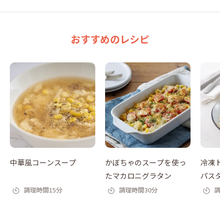
おすすめのレシピ
中華風コーンスープ
かぼちゃのスープを使っ
冷凍
たマカロニグラタン
パス
調理時間15分
調理時間30分
調