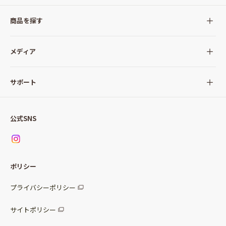
商品を探す
全ての商品
メディア
サラダ
Qummy(キユーミー)について
サポート
Qummy便り
Qummyの食卓提案
ご利用ガイド
すべてのサラダ
公式SNS
ニュース
お問い合わせ
サラダセット
調味料
レシピ
パッケージサラダ
ポリシー
トッピング
すべての調味料
惣菜サラダ
プライバシーポリシー
スープ
マヨネーズ・ドレッシング
サイトポリシー
パスタソース
その他