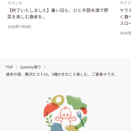
イベント
ライフ
【終了いたしました】暑い日も、ひと手間未満で野
サラ
菜を楽しむ食卓を。
く食
スロ
2026年7月8日
2026
TOP
Qummy便り
週末の夜、贅沢ビストロ。3種のきのこと楽しむ、ご褒美サラダ。