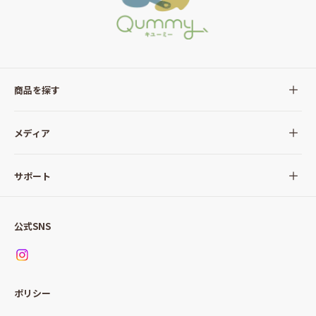
商品を探す
全ての商品
メディア
サラダ
Qummy(キユーミー)について
サポート
Qummy便り
Qummyの食卓提案
ご利用ガイド
すべてのサラダ
公式SNS
ニュース
お問い合わせ
サラダセット
調味料
レシピ
パッケージサラダ
ポリシー
トッピング
すべての調味料