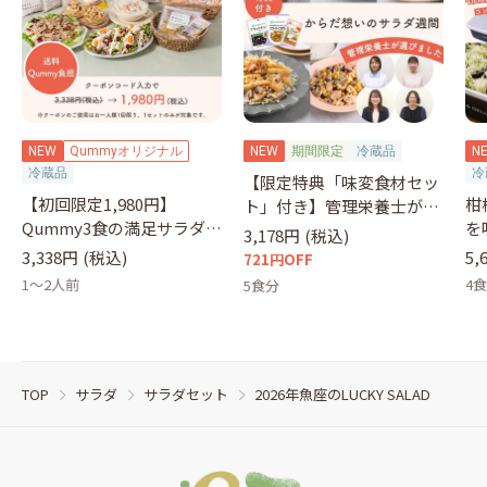
NEW
Qummyオリジナル
NEW
期間限定
冷蔵品
N
冷蔵品
冷
【限定特典「味変食材セッ
【初回限定1,980円】
柑
ト」付き】管理栄養士が選
Qummy3食の満足サラダセ
を
ぶサラダ
3,178円
(税込)
ット（クーポンコード：
&
3,338円
(税込)
5,
721円OFF
otameshi）
1～2人前
4
5食分
TOP
サラダ
サラダセット
2026年魚座のLUCKY SALAD