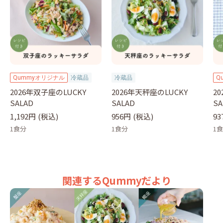
Qummyオリジナル
冷蔵品
冷蔵品
Q
2026年双子座のLUCKY
2026年天秤座のLUCKY
2
SALAD
SALAD
SA
1,192円
(税込)
956円
(税込)
93
1食分
1食分
1
関連するQummyだより