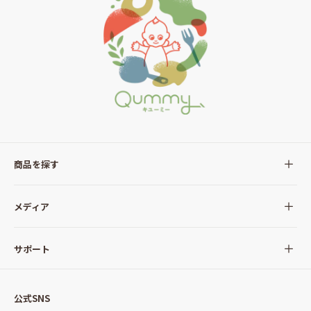
商品を探す
全ての商品
メディア
サラダ
Qummy(キユーミー)について
サポート
Qummy便り
Qummyの食卓提案
ご利用ガイド
すべてのサラダ
公式SNS