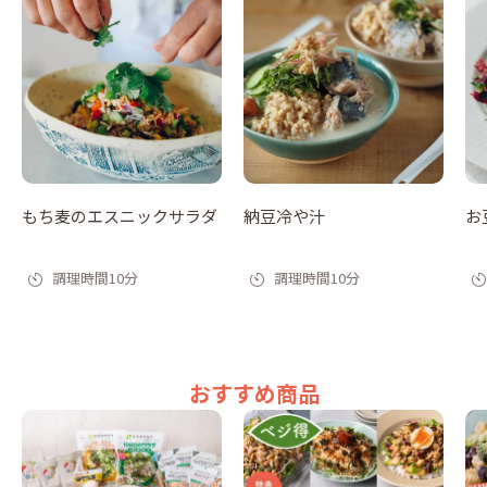
もち麦のエスニックサラダ
納豆冷や汁
お
調理時間10分
調理時間10分
おすすめ商品