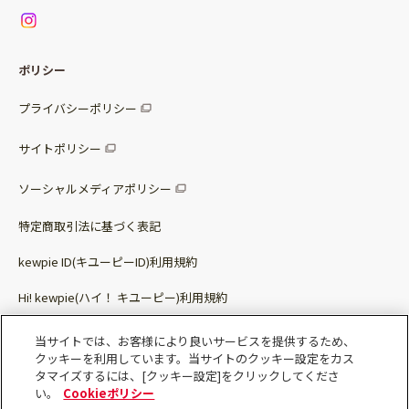
ニュース
お問い合わせ
サラダセット
調味料
レシピ
パッケージサラダ
ポリシー
トッピング
すべての調味料
惣菜サラダ
プライバシーポリシー
スープ
マヨネーズ・ドレッシング
サイトポリシー
パスタソース
その他
ソーシャルメディアポリシー
サステナブルフード
特定商取引法に基づく表記
ベビー・幼児食
kewpie ID(キユーピーID)利用規約
Hi! kewpie(ハイ！ キユーピー)利用規約
その他（カレーなど）
Qummy(キユーミー)利用規約​
当サイトでは、お客様により良いサービスを提供するため、
クッキーを利用しています。当サイトのクッキー設定をカス
タマイズするには、[クッキー設定]をクリックしてくださ
い。
Cookieポリシー