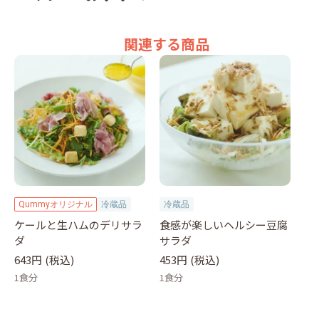
関連する商品
Qummyオリジナル
冷蔵品
冷蔵品
ケールと生ハムのデリサラ
食感が楽しいヘルシー豆腐
ダ
サラダ
643円
(税込)
453円
(税込)
1食分
1食分