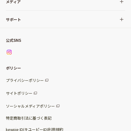
全ての商品
メディア
サラダ
Qummy(キユーミー)について
サポート
Qummy便り
Qummyの食卓提案
ご利用ガイド
すべてのサラダ
公式SNS
ニュース
お問い合わせ
サラダセット
調味料
レシピ
パッケージサラダ
ポリシー
トッピング
すべての調味料
惣菜サラダ
プライバシーポリシー
スープ
マヨネーズ・ドレッシング
サイトポリシー
パスタソース
その他
ソーシャルメディアポリシー
サステナブルフード
特定商取引法に基づく表記
ベビー・幼児食
kewpie ID(キユーピーID)利用規約