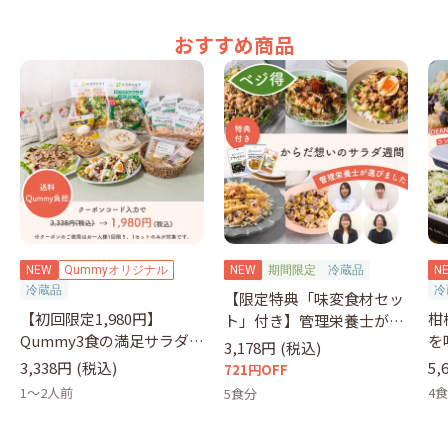
おすすめ商品
NEW
Qummyオリジナル
NEW
期間限定
冷蔵品
N
冷蔵品
冷
【限定特典「味変食材セッ
【初回限定1,980円】
柑
ト」付き】管理栄養士が選
Qummy3食の満足サラダセ
を
ぶサラダ
3,178円
(税込)
ット（クーポンコード：
&
3,338円
(税込)
5,
721円OFF
otameshi）
1～2人前
4
5食分