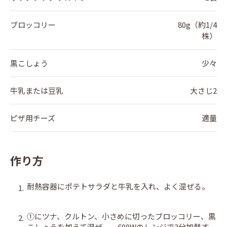
ブロッコリー
80g（約1/4
株）
黒こしょう
少々
牛乳または豆乳
大さじ2
ピザ用チーズ
適量
作り方
耐熱容器にポテトサラダと牛乳を入れ、よく混ぜる。
1.
①にツナ、クルトン、小さめに切ったブロッコリー、黒
2.
こしょうを加えて混ぜ、 600Wのレンジで3分加熱す