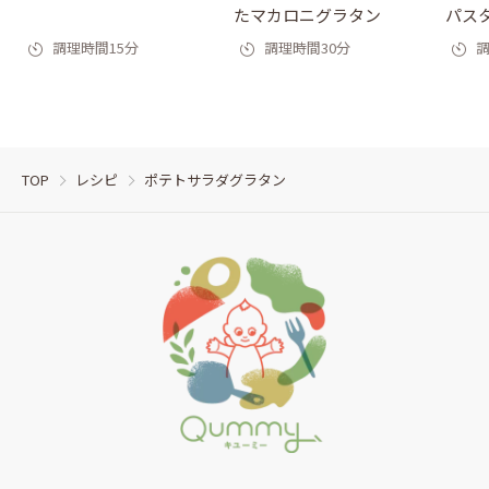
たマカロニグラタン
パス
調理時間15分
調理時間30分
調
TOP
レシピ
ポテトサラダグラタン