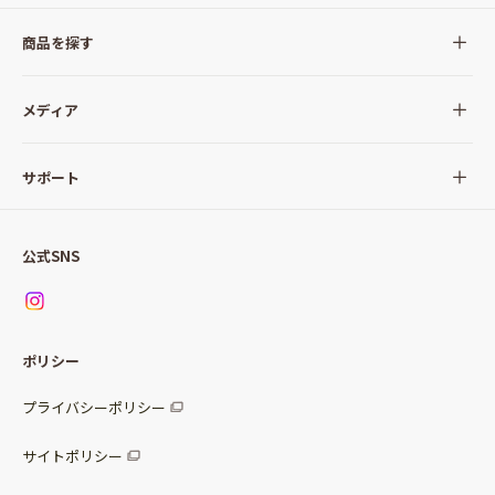
商品を探す
全ての商品
メディア
サラダ
Qummy(キユーミー)について
サポート
Qummy便り
Qummyの食卓提案
ご利用ガイド
すべてのサラダ
公式SNS
ニュース
お問い合わせ
サラダセット
調味料
レシピ
パッケージサラダ
ポリシー
トッピング
すべての調味料
惣菜サラダ
プライバシーポリシー
スープ
マヨネーズ・ドレッシング
サイトポリシー
パスタソース
その他