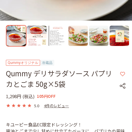
Qummyオリジナル
冷蔵品
Qummy デリサラダソース パプリ
カとごま 50g×5袋
1,298円
(税込)
105円OFF
5.0
4件のレビュー
キユーピー食品EC限定ドレッシング！
醤油とごまで少し甘めに仕立てたベースに、パプリカの風味