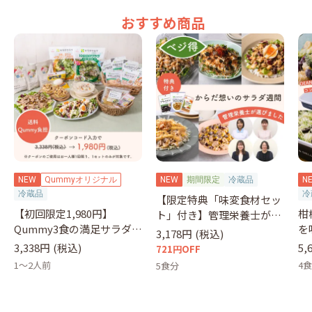
おすすめ商品
NEW
Qummyオリジナル
NEW
期間限定
冷蔵品
N
冷蔵品
冷
【限定特典「味変食材セッ
【初回限定1,980円】
柑
ト」付き】管理栄養士が選
Qummy3食の満足サラダセ
を
ぶサラダ
3,178円
(税込)
ット（クーポンコード：
&
3,338円
(税込)
5,
721円OFF
otameshi）
1～2人前
4
5食分