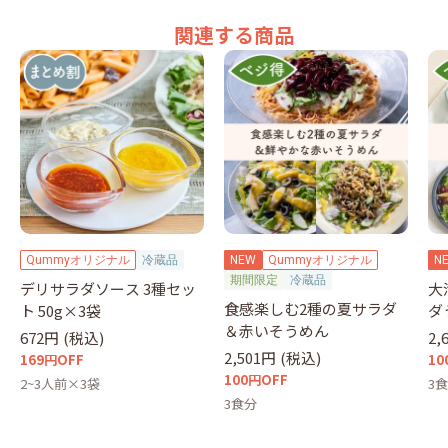
関連する商品
Qummyオリジナル
冷蔵品
NEW
Qummyオリジナル
N
期間限定
冷蔵品
デリサラダソース 3種セッ
大
食感楽しむ2種の夏サラダ
ト 50g×3袋
ダ
＆赤いそうめん
672円
(税込)
2,
2,501円
(税込)
169円OFF
10
100円OFF
2~3人前×3袋
3
3食分