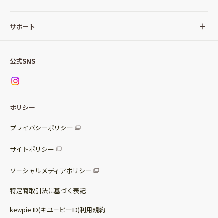
サラダ
Qummy(キユーミー)について
サポート
Qummy便り
Qummyの食卓提案
ご利用ガイド
すべてのサラダ
公式SNS
ニュース
お問い合わせ
サラダセット
調味料
レシピ
パッケージサラダ
ポリシー
トッピング
すべての調味料
惣菜サラダ
プライバシーポリシー
スープ
マヨネーズ・ドレッシング
サイトポリシー
パスタソース
その他
ソーシャルメディアポリシー
サステナブルフード
特定商取引法に基づく表記
ベビー・幼児食
kewpie ID(キユーピーID)利用規約