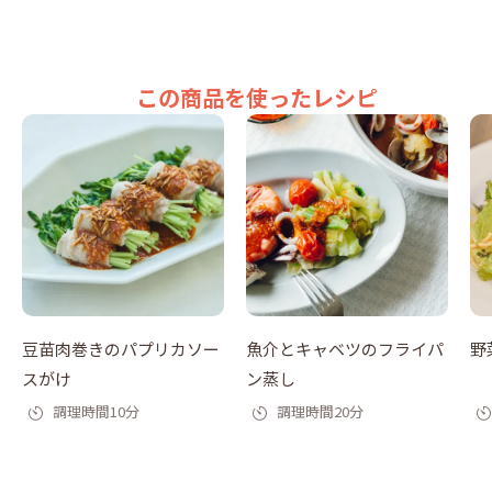
この商品を使ったレシピ
豆苗肉巻きのパプリカソー
魚介とキャベツのフライパ
野
スがけ
ン蒸し
調理時間10分
調理時間20分