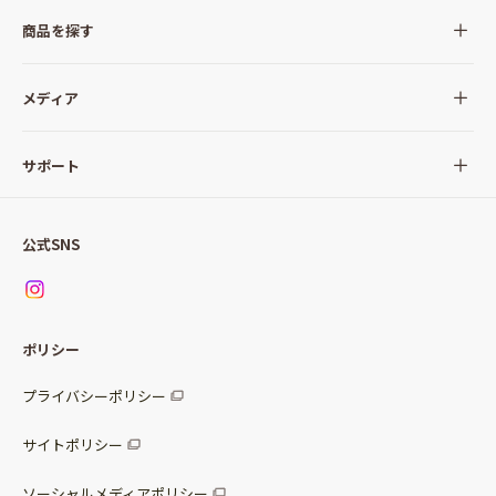
商品を探す
全ての商品
メディア
サラダ
Qummy(キユーミー)について
サポート
Qummy便り
Qummyの食卓提案
ご利用ガイド
すべてのサラダ
公式SNS
ニュース
お問い合わせ
サラダセット
調味料
レシピ
パッケージサラダ
ポリシー
トッピング
すべての調味料
惣菜サラダ
プライバシーポリシー
スープ
マヨネーズ・ドレッシング
サイトポリシー
パスタソース
その他
ソーシャルメディアポリシー