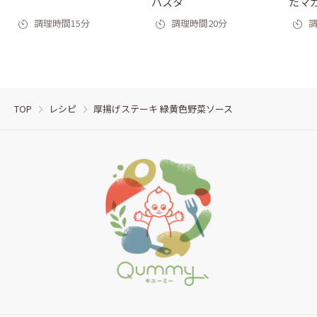
パスタ
たマ
調理時間15分
調理時間20分
調
TOP
レシピ
厚揚げステーキ 緑黄色野菜ソース