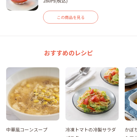
280円(税込)
この商品を見る
おすすめのレシピ
中華風コーンスープ
冷凍トマトの冷製サラダ
かぼ