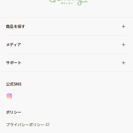
商品を探す
全ての商品
メディア
サラダ
Qummy(キユーミー)について
サポート
Qummy便り
Qummyの食卓提案
ご利用ガイド
すべてのサラダ
公式SNS
ニュース
お問い合わせ
サラダセット
調味料
レシピ
パッケージサラダ
ポリシー
トッピング
すべての調味料
惣菜サラダ
プライバシーポリシー
スープ
マヨネーズ・ドレッシング