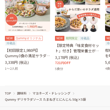
NEW
Qummyオリジナル
NEW
期間限定
冷蔵品
N
冷蔵品
冷
【限定特典「味変食材セッ
【初回限定1,980円】
柑
ト」付き】管理栄養士が選
Qummy3食の満足サラダセ
を
ぶサラダ
3,178円
(税込)
ット（クーポンコード：
&
3,338円
(税込)
5,
721円OFF
otameshi）
1～2人前
4
5食分
TOP
調味料
マヨネーズ・ドレッシング
Qummy デリサラダソース たまねぎとにんじん 50g×5袋