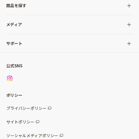
商品を探す
全ての商品
メディア
サラダ
Qummy(キユーミー)について
サポート
Qummy便り
Qummyの食卓提案
ご利用ガイド
すべてのサラダ
公式SNS
ニュース
お問い合わせ
サラダセット
調味料
レシピ
パッケージサラダ
ポリシー
トッピング
すべての調味料
惣菜サラダ
プライバシーポリシー
スープ
マヨネーズ・ドレッシング
サイトポリシー
パスタソース
その他
ソーシャルメディアポリシー