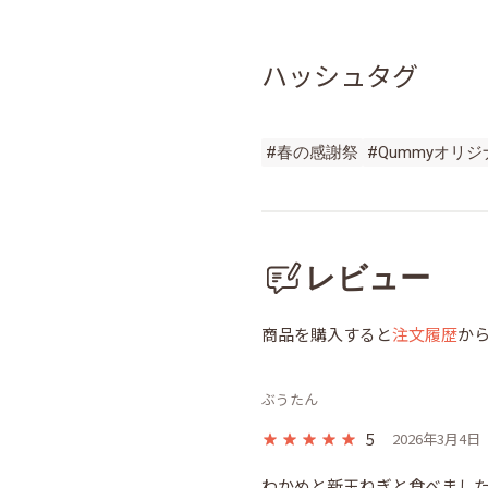
ハッシュタグ
#春の感謝祭
#Qummyオリ
レビュー
商品を購入すると
注文履歴
か
ぶうたん
5
2026年3月4日
わかめと新玉ねぎと食べました