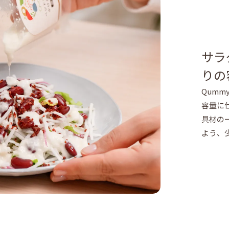
サラ
りの
Qum
容量に
具材の
よう、少