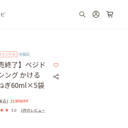
シピ
yオリジナル
冷蔵品
売終了】ベジド
シング かける
ねぎ60ml×5袋
税込)
219円OFF
5.0
1件のレビュー