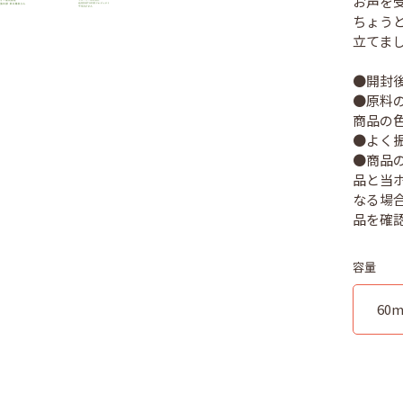
お声を
ちょう
立てま
●開封
●原料
商品の
●よく
●商品
品と当
なる場
容量
60