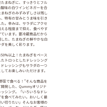
産たまねぎに、すっきりとフル
な酸味の白ワインビネガーを合
たまねぎのみずみずしさは残し
も、特有の甘みとうま味を引き
した。辛みは、サラダにアクセ
加える程度まで抑え、食べやす
げています。要冷蔵商品だから
現した、たまねぎの鮮やかな白
ラダを美しく彩ります。
は50%以上！たまねぎをペース
したトロっとしたドレッシング
、ドレッシングもサラダの一つ
としてお楽しみいただけます。
を野菜で食べる！”そんな商品を
開発した、Qummyオリジナ
レッシング。「いろいろなドレ
グを食べてみたい。おいしく最
使い切りたい」そんなお客様の