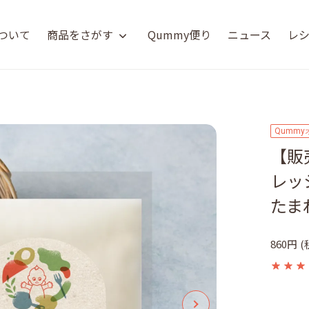
について
商品をさがす
Qummy便り
ニュース
レ
Qumm
【販
レッ
たま
860円
(