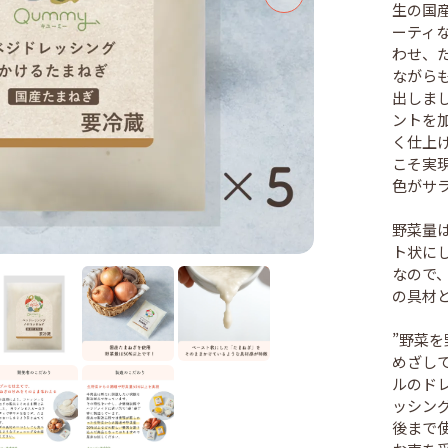
生の国
ーティ
わせ、
ながら
出しま
ントを
く仕上
こそ実
色がサ
野菜量
ト状に
なので
の具材
”野菜
めざして
ルのド
ッシン
後まで