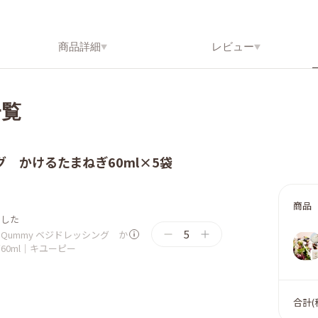
商品詳細
レビュー
一覧
グ かけるたまねぎ60ml×5袋
商品
ました
5
Qummy ベジドレッシング か
60ml｜キユーピー
合計(