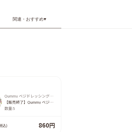
関連・
おすすめ
Qummy ベジドレッシング かけるたまねぎ60ml×5袋
【販売終了】Qummy ベジドレッシング かけるたまねぎ60ml｜キユーピー
数量:5
860円
税込)