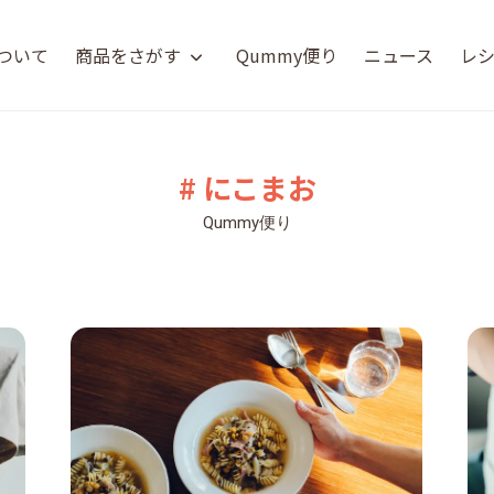
について
商品をさがす
Qummy便り
ニュース
レ
# にこまお
Qummy便り