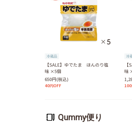
冷蔵品
冷
【SALE】ゆでたま ほんのり塩
【
味 ×5個
味 
650円(税込)
1,
40円OFF
10
Qummy便り