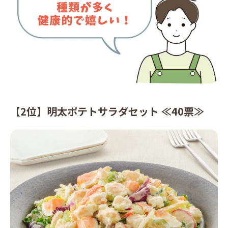
【2位】明太ポテトサラダセット ≪40票≫