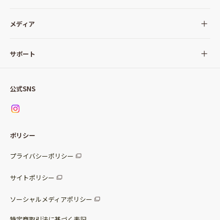
全ての商品
メディア
サラダ
Qummy(キユーミー)について
サポート
Qummy便り
Qummyの食卓提案
ご利用ガイド
すべてのサラダ
公式SNS
ニュース
お問い合わせ
サラダセット
調味料
レシピ
パッケージサラダ
ポリシー
トッピング
すべての調味料
惣菜サラダ
プライバシーポリシー
スープ
マヨネーズ・ドレッシング
サイトポリシー
パスタソース
その他
ソーシャルメディアポリシー
サステナブルフード
特定商取引法に基づく表記