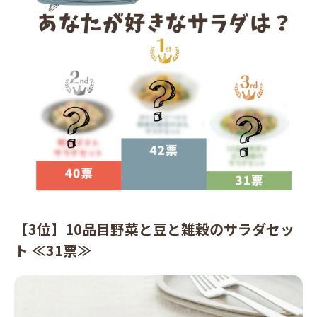
【3位】10品目野菜と豆と雑穀のサラダセッ
ト ≪31票≫