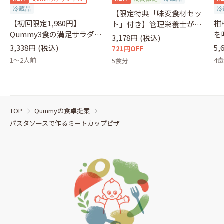
冷蔵品
冷
【限定特典「味変食材セッ
【初回限定1,980円】
柑
ト」付き】管理栄養士が選
Qummy3食の満足サラダセ
を
ぶサラダ
3,178円
(税込)
ット（クーポンコード：
&
3,338円
(税込)
5,
721円OFF
otameshi）
1～2人前
4
5食分
TOP
Qummyの食卓提案
パスタソースで作るミートカップピザ