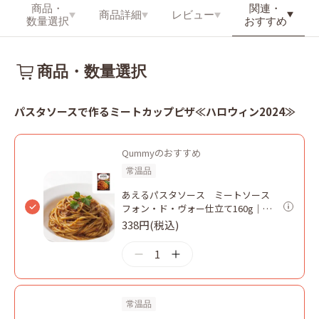
関連・
商品・
商品詳細
レビュー
おすすめ
数量選択
商品・数量選択
パスタソースで作るミートカップピザ≪ハロウィン2024≫
Qummyのおすすめ
常温品
あえるパスタソース ミートソース
フォン・ド・ヴォー仕立て160g｜キ
ユーピー
338円(税込)
1
常温品