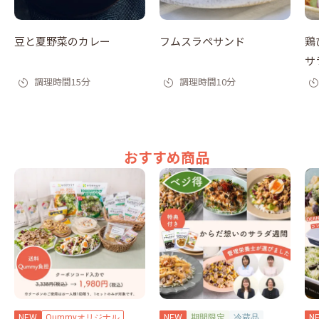
豆と夏野菜のカレー
フムスラペサンド
鶏
サ
調理時間15分
調理時間10分
おすすめ商品
NEW
Qummyオリジナル
NEW
期間限定
冷蔵品
N