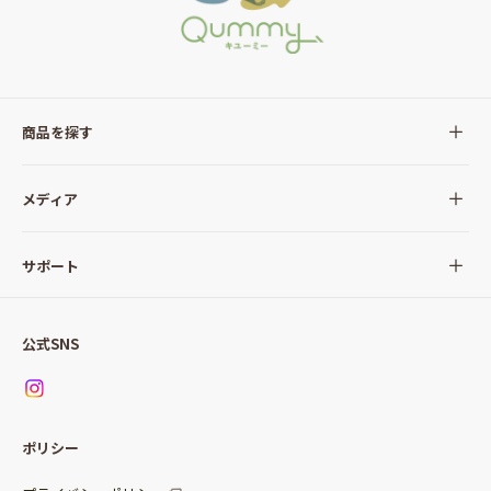
商品を探す
全ての商品
メディア
サラダ
Qummy(キユーミー)について
サポート
Qummy便り
Qummyの食卓提案
ご利用ガイド
すべてのサラダ
公式SNS
ニュース
お問い合わせ
サラダセット
調味料
レシピ
パッケージサラダ
ポリシー
トッピング
すべての調味料