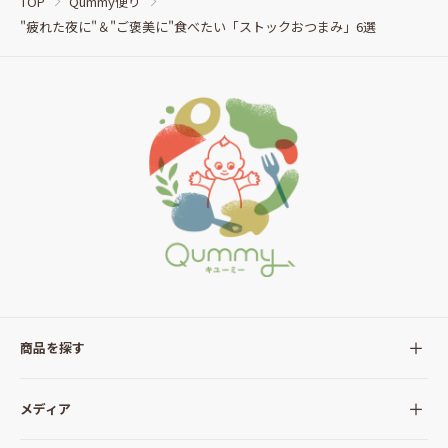
TOP
Qummy便り
"疲れた夜に"＆"ご褒美に"食べたい「ストックおつまみ」6選
商品を探す
全ての商品
メディア