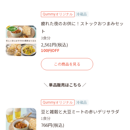
Qummyオリジナル
冷蔵品
疲れた夜のお供に！ストックおつまみセッ
ト
3食分
2,561円(税込)
100円OFF
この商品を見る
＼ 単品販売はこちら ／
Qummyオリジナル
冷蔵品
豆と雑穀と大豆ミートの赤いデリサラダ
1食分
766円(税込)