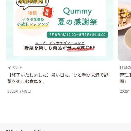
イベント
社員の
【終了いたしました】暑い日も、ひと手間未満で野
管理
菜を楽しむ食卓を。
間」
2026年7月8日
2026