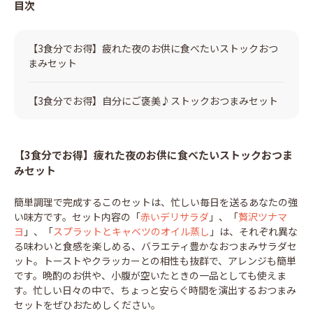
目次
【3食分でお得】疲れた夜のお供に食べたいストックおつ
まみセット
【3食分でお得】自分にご褒美♪ストックおつまみセット
【3食分でお得】疲れた夜のお供に食べたいストックおつま
みセット
簡単調理で完成するこのセットは、忙しい毎日を送るあなたの強
い味方です。セット内容の「
赤いデリサラダ
」、「
贅沢ツナマ
ヨ
」、「
スプラットとキャベツのオイル蒸し
」は、それぞれ異な
る味わいと食感を楽しめる、バラエティ豊かなおつまみサラダセ
ット。トーストやクラッカーとの相性も抜群で、アレンジも簡単
です。晩酌のお供や、小腹が空いたときの一品としても使えま
す。忙しい日々の中で、ちょっと安らぐ時間を演出するおつまみ
セットをぜひおためしください。