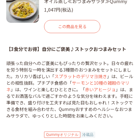
オイル蒸し≪おつまみサラダ≫Qummy
1,047円(税込)
この商品を見る
【3食分でお得】自分にご褒美♪ストックおつまみセット
頑張った自分へのご褒美にもぴったりの贅沢セット。日々の疲れ
を労う特別な一時を演出する3種類のおつまみをセットにしまし
た。カリカリ香ばしい「
スプラットのデリマヨ焼き
」は、ビール
との相性抜群。プチプチ食感の「
サーモンと10種の雑穀のマリ
ネ
」は、ワインと楽しむひとときに。「
赤いアヒージョ
」は、ま
るでお洒落なバルで過ごすかのような気分を味わえます。手軽に
準備でき、盛り付けを工夫すれば見た目もおしゃれ！ストックで
きる食材を組み合わせた、Qummyおすすめのヘルシーなおつま
みサラダで、ゆっくりとした時間をお楽しみください。
Qummyオリジナル
冷蔵品