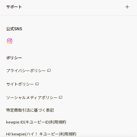
サラダ
Qummy(キユーミー)について
サポート
Qummy便り
Qummyの食卓提案
ご利用ガイド
すべてのサラダ
公式SNS
ニュース
お問い合わせ
サラダセット
調味料
レシピ
パッケージサラダ
ポリシー
トッピング
すべての調味料
惣菜サラダ
プライバシーポリシー
スープ
マヨネーズ・ドレッシング
サイトポリシー
パスタソース
その他
ソーシャルメディアポリシー
サステナブルフード
特定商取引法に基づく表記
ベビー・幼児食
kewpie ID(キユーピーID)利用規約
Hi! kewpie(ハイ！ キユーピー)利用規約
その他（カレーなど）