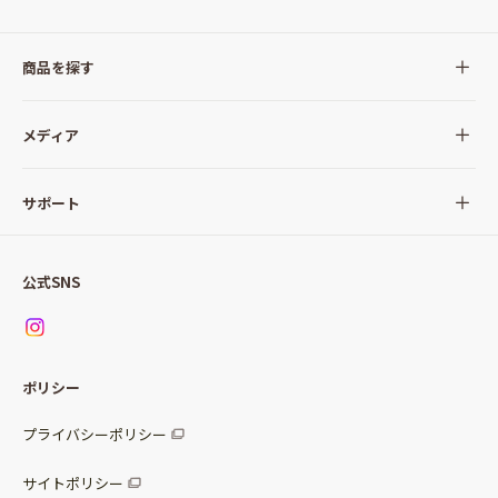
商品を探す
全ての商品
メディア
サラダ
Qummy(キユーミー)について
サポート
Qummy便り
Qummyの食卓提案
ご利用ガイド
すべてのサラダ
公式SNS
ニュース
お問い合わせ
サラダセット
調味料
レシピ
パッケージサラダ
ポリシー
トッピング
すべての調味料
惣菜サラダ
プライバシーポリシー
スープ
マヨネーズ・ドレッシング
サイトポリシー